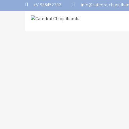
+51988452392
info@catedralchuquib
Catedral
Asociación Pro-Construcción Catedral
Chuquibamba