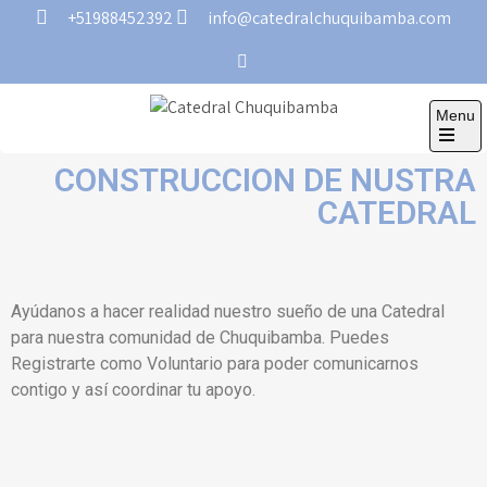
+51988452392
info@catedralchuquibamba.com
Menu
Catedral
Asociación Pro-Construcción Catedral
Chuquibamba
CONSTRUCCION DE NUSTRA
CATEDRAL
Ayúdanos a hacer realidad nuestro sueño de una Catedral
para nuestra comunidad de Chuquibamba. Puedes
Registrarte como Voluntario para poder comunicarnos
contigo y así coordinar tu apoyo.