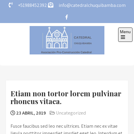
Skip
+51988452392
info@catedralchuquibamba.com
to
content
Menu
Open
the
main
menu
Catedral
Asociación Pro-Construcción Catedral
Chuquibamba
Etiam non tortor lorem pulvinar
rhoncus vitaea.
23 ABRIL, 2019
Uncategorized
Fusce faucibus sed leo nec ultrices. Etiam nec ex vitae
ligula porttitor imperdiet imrdiet eget leo. Interdum et