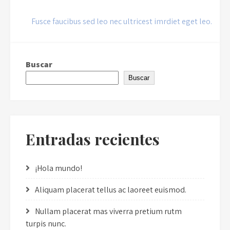
Navegación
Fusce faucibus sed leo nec ultricest imrdiet eget leo.
de
entradas
Buscar
Buscar
Entradas recientes
¡Hola mundo!
Aliquam placerat tellus ac laoreet euismod.
Nullam placerat mas viverra pretium rutm
turpis nunc.