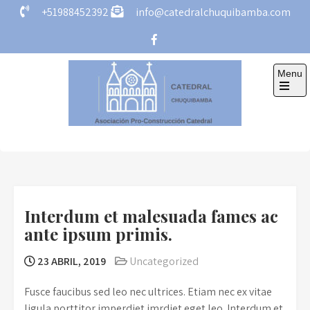
Skip
+51988452392
info@catedralchuquibamba.com
to
content
Menu
Open
the
main
menu
Catedral
Asociación Pro-Construcción Catedral
Chuquibamba
Interdum et malesuada fames ac
ante ipsum primis.
23 ABRIL, 2019
Uncategorized
Fusce faucibus sed leo nec ultrices. Etiam nec ex vitae
ligula porttitor imperdiet imrdiet eget leo. Interdum et